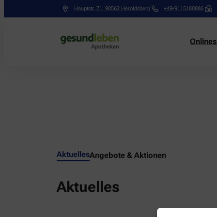
Hauptstr. 71
,
90562
Heroldsberg
+49-9115180886
Online
Aktuelles
Angebote & Aktionen
Aktuelles