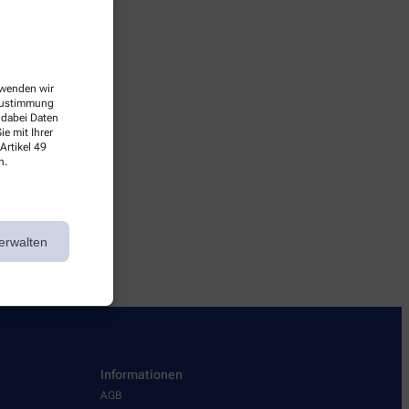
erwenden wir
 Zustimmung
 dabei Daten
e mit Ihrer
Artikel 49
n.
rbei!
erwalten
Informationen
AGB