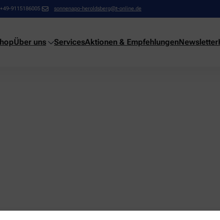
+49-9115186005
sonnenapo-heroldsberg@t-online.de
shop
Über uns
Services
Aktionen & Empfehlungen
Newsletter