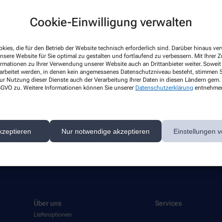
Cookie-Einwilligung verwalten
kies, die für den Betrieb der Website technisch erforderlich sind. Darüber hinaus v
nsere Website für Sie optimal zu gestalten und fortlaufend zu verbessern. Mit Ihrer
ormationen zu Ihrer Verwendung unserer Website auch an Drittanbieter weiter. Soweit
rarbeitet werden, in denen kein angemessenes Datenschutzniveau besteht, stimmen Si
ur Nutzung dieser Dienste auch der Verarbeitung Ihrer Daten in diesen Ländern gem. 
 DSGVO zu. Weitere Informationen können Sie unserer
Datenschutzerklärung
entnehme
 gibt es aktuell nichts Neues. Bitte schauen Sie später wieder vo
kzeptieren
Nur notwendige akzeptieren
Einstellungen v
Über uns
Services
Lieferoptionen