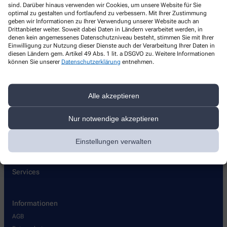
sind. Darüber hinaus verwenden wir Cookies, um unsere Website für Sie
Sonnen Apotheke
optimal zu gestalten und fortlaufend zu verbessern. Mit Ihrer Zustimmung
geben wir Informationen zu Ihrer Verwendung unserer Website auch an
Hauptstr. 71
,
90562
Heroldsberg
Drittanbieter weiter. Soweit dabei Daten in Ländern verarbeitet werden, in
denen kein angemessenes Datenschutzniveau besteht, stimmen Sie mit Ihrer
+49-9115180886
Einwilligung zur Nutzung dieser Dienste auch der Verarbeitung Ihrer Daten in
diesen Ländern gem. Artikel 49 Abs. 1 lit. a DSGVO zu. Weitere Informationen
+49-9115186005
können Sie unserer
Datenschutzerklärung
entnehmen.
sonnenapo-heroldsberg@t-online.de
Alle akzeptieren
Über uns
Nur notwendige akzeptieren
Lieferoptionen
Einstellungen verwalten
Kontakt
Services
Informationen
AGB